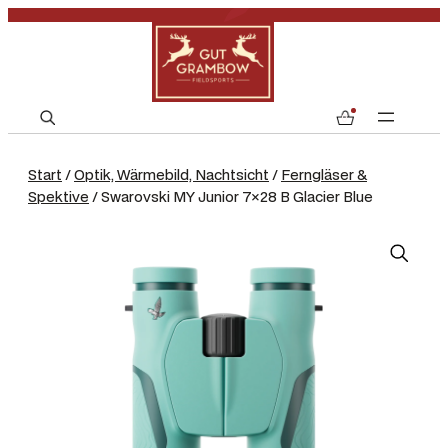
S
0
e
a
Start
/
Optik, Wärmebild, Nachtsicht
/
Ferngläser &
r
Spektive
/ Swarovski MY Junior 7×28 B Glacier Blue
c
h