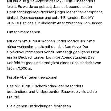
r
Mit nur 480 g Gewicht ist das MY JUNIOR besonders
leicht. Es wurde so gebaut, dass es besonders den
B
Beobachtungsbedürfnissen junger Menschen entspricht:
l
einfach Durchschauen und sofort Erkunden. Das MY
u
JUNIOR ist ideal für Kinder im Alter zwischen 6-14 Jahren.
e
M
Einfach mehr sehen
e
Mit dem MY JUNIOR können Kinder Motive um 7-mal
n
näher wahrnehmen als mit dem bloßen Auge. Der
g
Objektivdurchmesser von 28 mm fängt genügend Licht
e
ein für Beobachtungen bis in die Abendstunden. Das
Sehfeld ist groß und ermöglicht einen Bildausschnitt von
126 m./1.000 m.
Für alle Abenteuer gewappnet
Das MY JUNIOR schenkt dank der besonders
beständigen und kindgerechten Bauweise viele Jahre
Freude.
Die eigenen Entdeckungen festhalten