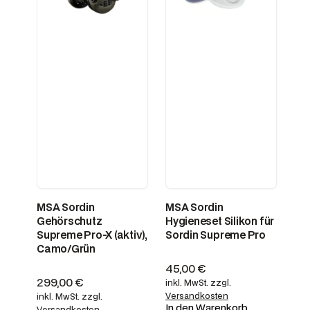
MSA Sordin
MSA Sordin
Gehörschutz
Hygieneset Silikon für
Supreme Pro-X (aktiv),
Sordin Supreme Pro
Camo/Grün
45,00
€
299,00
€
inkl. MwSt.
zzgl.
Versandkosten
inkl. MwSt.
zzgl.
In den Warenkorb
Versandkosten