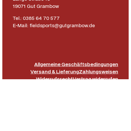
19071 Gut Grambow
Tel.: 0385 64 70 577
E-Mail: fieldsports@gutgrambow.de
Allgemeine Geschäftsbedingungen
Versand & Lieferung
Zahlungsweisen
Widerrufsrecht
Vertrag widerrufen
Instagr
Face
|
Impressum
Datenschutz­erklärung
Barrierefreiheit