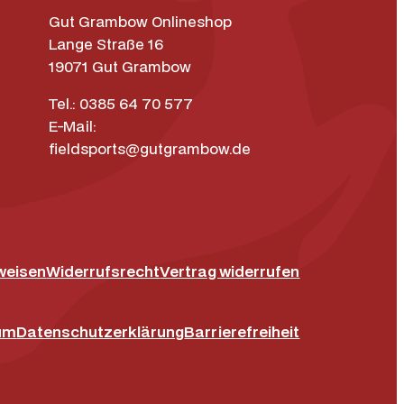
Gut Grambow Onlineshop
Lange Straße 16
19071 Gut Grambow
Tel.: 0385 64 70 577
E-Mail:
fieldsports@gutgrambow.de
weisen
Widerrufsrecht
Vertrag widerrufen
ok
um
Datenschutz­erklärung
Barrierefreiheit