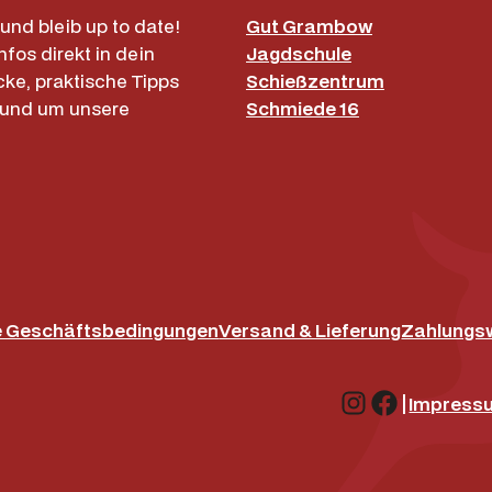
und bleib up to date!
Gut Grambow
nfos direkt in dein
Jagdschule
cke, praktische Tipps
Schießzentrum
rund um unsere
Schmiede 16
e Geschäftsbedingungen
Versand & Lieferung
Zahlungs
Instagram
Facebo
|
Impress