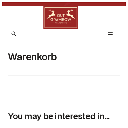
S
e
a
Warenkorb
r
c
h
You may be interested in…