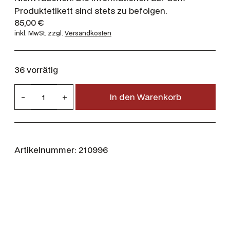
Produktetikett sind stets zu befolgen.
85,00
€
inkl. MwSt.
zzgl.
Versandkosten
36 vorrätig
R
-
+
In den Warenkorb
W
S
C
i
Artikelnummer:
210996
n
e
s
h
o
t