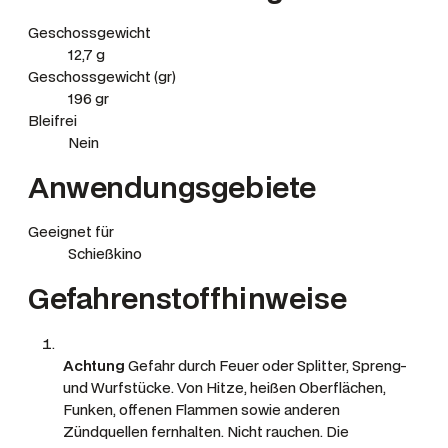
0
e
Geschossgewicht
r
12,7 g
Geschossgewicht (gr)
M
196 gr
e
Bleifrei
n
Nein
g
Anwendungsgebiete
e
Geeignet für
Schießkino
Gefahrenstoffhinweise
Achtung
Gefahr durch Feuer oder Splitter, Spreng-
und Wurfstücke.
Von Hitze, heißen Oberflächen,
Funken, offenen Flammen sowie anderen
Zündquellen fernhalten. Nicht rauchen. Die