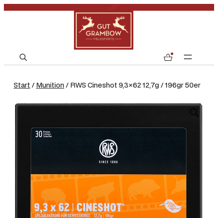
S
0
e
a
Start
/
Munition
/ RWS Cineshot 9,3×62 12,7g / 196gr 50er
r
c
h