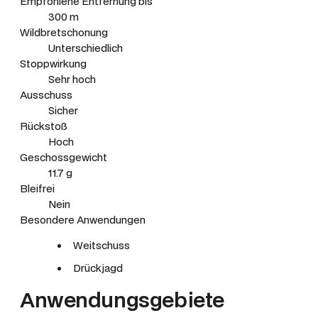
Empfohlene Entfernung bis
300 m
Wildbretschonung
Unterschiedlich
Stoppwirkung
Sehr hoch
Ausschuss
Sicher
Rückstoß
Hoch
Geschossgewicht
11.7 g
Bleifrei
Nein
Besondere Anwendungen
Weitschuss
Drückjagd
Anwendungsgebiete