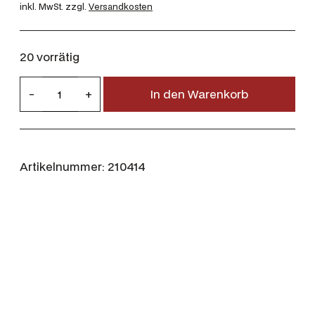
inkl. MwSt.
zzgl.
Versandkosten
20 vorrätig
R
-
+
In den Warenkorb
W
S
8
×
Artikelnummer:
210414
6
8
S
1
1
,
7
g
/