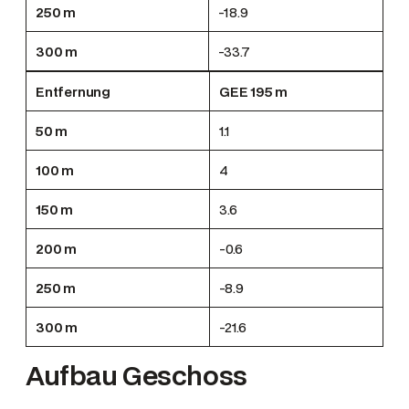
250 m
-18.9
300 m
-33.7
Entfernung
GEE 195 m
50 m
1.1
100 m
4
150 m
3.6
200 m
-0.6
250 m
-8.9
300 m
-21.6
Aufbau Geschoss