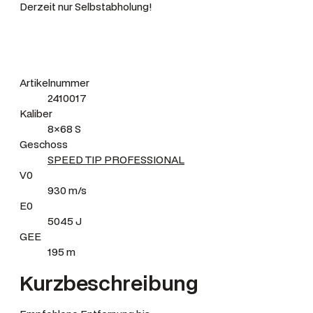
Derzeit nur Selbstabholung!
Artikelnummer
2410017
Kaliber
8×68 S
Geschoss
SPEED TIP PROFESSIONAL
V0
930 m/s
E0
5045 J
GEE
195 m
Kurzbeschreibung