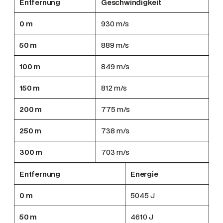
Entfernung
Geschwindigkeit
0 m
930 m/s
50 m
889 m/s
100 m
849 m/s
150 m
812 m/s
200 m
775 m/s
250 m
738 m/s
300 m
703 m/s
Entfernung
Energie
0 m
5045 J
50 m
4610 J