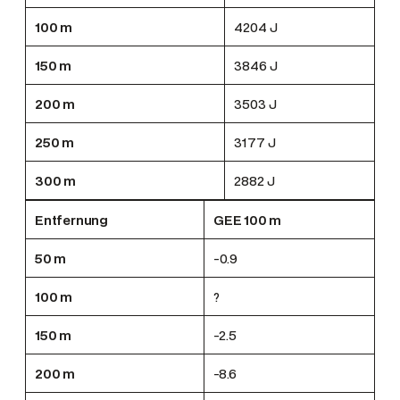
100 m
4204 J
150 m
3846 J
200 m
3503 J
250 m
3177 J
300 m
2882 J
Entfernung
GEE 100 m
50 m
-0.9
100 m
?
150 m
-2.5
200 m
-8.6