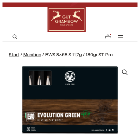
S
0
e
a
Start
/
Munition
/ RWS 8×68 S 11,7g / 180gr ST Pro
r
c
h