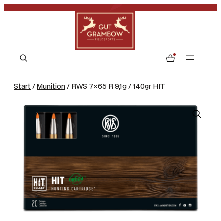
S
0
e
a
Start
/
Munition
/ RWS 7×65 R 9,1g / 140gr HIT
r
c
h