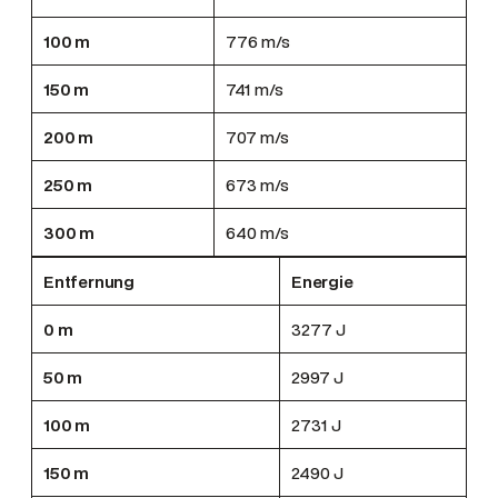
100 m
776 m/s
150 m
741 m/s
200 m
707 m/s
250 m
673 m/s
300 m
640 m/s
Entfernung
Energie
0 m
3277 J
50 m
2997 J
100 m
2731 J
150 m
2490 J