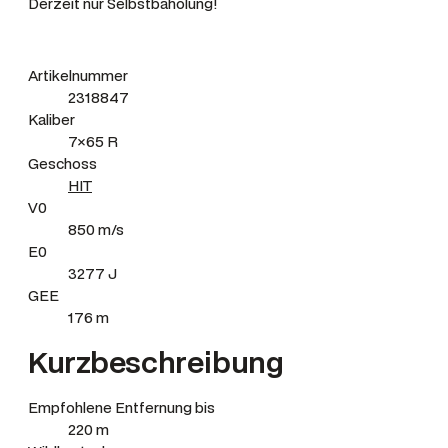
Derzeit nur Selbstbaholung!
Artikelnummer
2318847
Kaliber
7×65 R
Geschoss
HIT
V0
850 m/s
E0
3277 J
GEE
176 m
Kurzbeschreibung
Empfohlene Entfernung bis
220 m