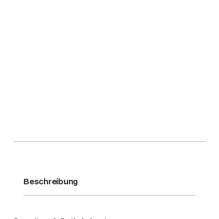
4
0
g
r
H
I
T
M
e
n
g
e
Beschreibung