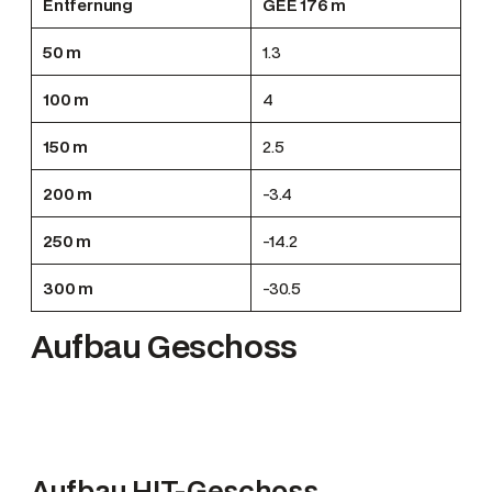
Entfernung
GEE 176 m
50 m
1.3
100 m
4
150 m
2.5
200 m
-3.4
250 m
-14.2
300 m
-30.5
Aufbau Geschoss
Aufbau HIT-Geschoss