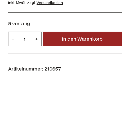
inkl. MwSt.
zzgl.
Versandkosten
9 vorrätig
R
-
+
In den Warenkorb
W
S
7
×
Artikelnummer:
210657
6
5
R
9
,
1
g
/
1