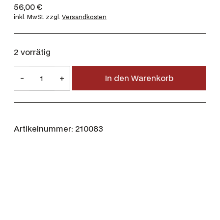
56,00
€
inkl. MwSt.
zzgl.
Versandkosten
2 vorrätig
R
-
+
In den Warenkorb
W
S
5
,
Artikelnummer:
210083
6
×
5
0
R
M
a
g