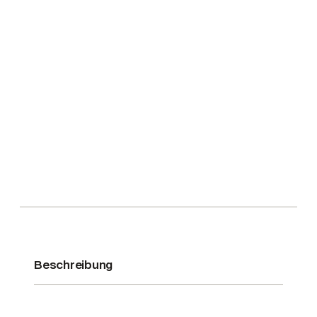
.
4
,
1
g
/
6
3
g
r
T
M
S
M
e
Beschreibung
n
g
e