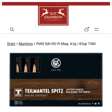
S
0
e
a
Start
/
Munition
/ RWS 5,6×50 R Mag. 4,1g / 63gr TMS
r
c
h