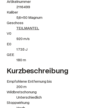
Artikelnummer
2116499
Kaliber
5,6×50 Magnum
Geschoss
TEILMANTEL
V0
920 m/s
E0
1735 J
GEE
180 m
Kurzbeschreibung
Empfohlene Entfernung bis
200 m
Wildbretschonung
Unterschiedlich
Stoppwirkung
Hoch