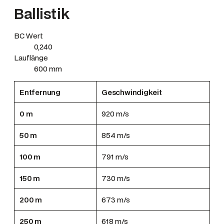
Ballistik
BC Wert
0,240
Lauflänge
600 mm
Entfernung
Geschwindigkeit
0 m
920 m/s
50 m
854 m/s
100 m
791 m/s
150 m
730 m/s
200 m
673 m/s
250 m
618 m/s