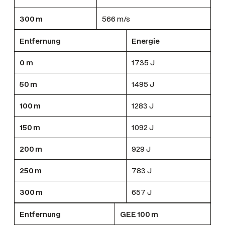
300 m
566 m/s
Entfernung
Energie
0 m
1735 J
50 m
1495 J
100 m
1283 J
150 m
1092 J
200 m
929 J
250 m
783 J
300 m
657 J
Entfernung
GEE 100 m