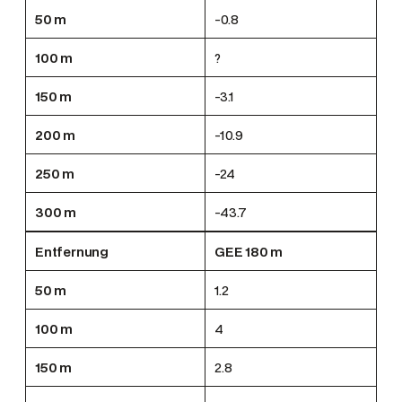
50 m
-0.8
100 m
?
150 m
-3.1
200 m
-10.9
250 m
-24
300 m
-43.7
Entfernung
GEE 180 m
50 m
1.2
100 m
4
150 m
2.8