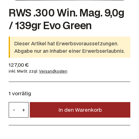
RWS .300 Win. Mag. 9,0g
/ 139gr Evo Green
Dieser Artikel hat Erwerbsvoraussetzungen.
Abgabe nur an Inhaber einer Erwerbserlaubnis.
127,00
€
inkl. MwSt.
zzgl.
Versandkosten
1 vorrätig
R
-
+
In den Warenkorb
W
S
.
3