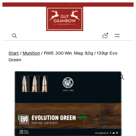
S
0
e
a
Start
/
Munition
/ RWS .300 Win. Mag. 9,0g / 139gr Evo
r
Green
c
h