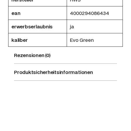
g
ean
4000294086434
r
E
erwerbserlaubnis
ja
v
o
kaliber
Evo Green
G
r
Rezensionen (0)
e
e
n
Produktsicherheitsinformationen
M
e
n
g
e