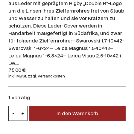
aus Leder mit geprägtem Rigby „Double R“-Logo,
um die Linsen Ihres Zielfernrohres frei von Staub
und Wasser zu halten und sie vor Kratzern zu
schützen. Diese Leder-Cover werden in
Handarbeit maßgefertigt in Südafrika, und zwar
für folgende Zielfernrohre:– Swarovski 1.7-10×42–
Swarovski 1-6×24– Leica Magnus 1.5-10×42–
Leica Magnus 1-6.3×24– Leica Visus 2.5-10×42 i
LW.…
75,00
€
inkl. MwSt.
zzgl.
Versandkosten
1 vorrätig
R
-
+
In den Warenkorb
i
g
b