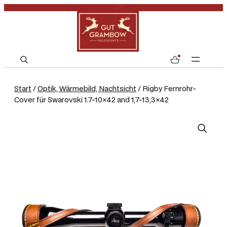
S
0
e
a
Start
/
Optik, Wärmebild, Nachtsicht
/ Rigby Fernrohr-
r
Cover für Swarovski 1.7-10×42 and 1,7-13,3×42
c
h