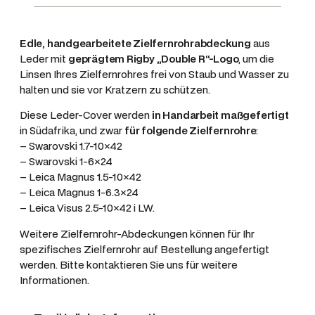
S
w
Edle, handgearbeitete Zielfernrohrabdeckung
aus
a
Leder mit
geprägtem Rigby „Double R“-Logo
, um die
r
Linsen Ihres Zielfernrohres frei von Staub und Wasser zu
o
halten und sie vor Kratzern zu schützen.
v
Diese Leder-Cover werden
in Handarbeit maßgefertigt
s
in Südafrika, und zwar
für folgende Zielfernrohre
:
k
– Swarovski 1.7-10×42
i
– Swarovski 1-6×24
1
– Leica Magnus 1.5-10×42
.
– Leica Magnus 1-6.3×24
7
– Leica Visus 2.5-10×42 i LW.
-
Weitere Zielfernrohr-Abdeckungen können für Ihr
1
spezifisches Zielfernrohr auf Bestellung angefertigt
0
werden. Bitte kontaktieren Sie uns für weitere
×
Informationen.
4
2