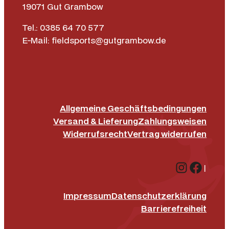
19071 Gut Grambow
Tel.: 0385 64 70 577
E-Mail: fieldsports@gutgrambow.de
Allgemeine Geschäftsbedingungen
Versand & Lieferung
Zahlungsweisen
Widerrufsrecht
Vertrag widerrufen
Instagr
Face
|
Impressum
Datenschutz­erklärung
Barrierefreiheit