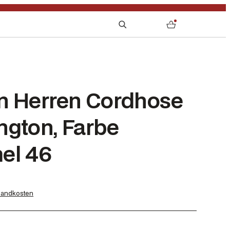
S
0
e
a
r
c
h
n Herren Cordhose
ngton, Farbe
el 46
sandkosten