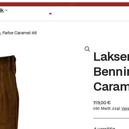
ik
, Farbe Caramel 46
Lakse
Benni
Caram
119,00
€
inkl. MwSt.
zzgl.
Ver
4 vorrätig