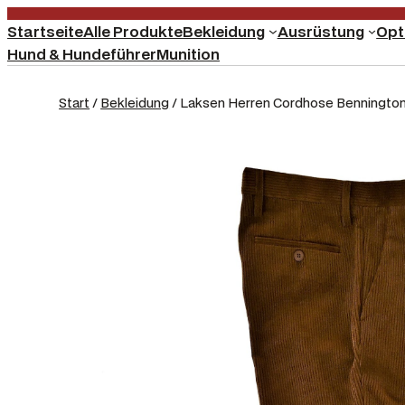
Startseite
Alle Produkte
Bekleidung
Ausrüstung
Opt
Hund & Hundeführer
Munition
Start
/
Bekleidung
/ Laksen Herren Cordhose Bennington