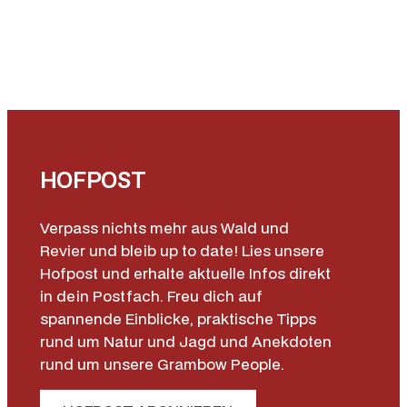
d
i
t
i
o
n
5
0
HOFPOST
M
e
Verpass nichts mehr aus Wald und
n
Revier und bleib up to date! Lies unsere
g
Hofpost und erhalte aktuelle Infos direkt
e
in dein Postfach. Freu dich auf
spannende Einblicke, praktische Tipps
rund um Natur und Jagd und Anekdoten
rund um unsere Grambow People.