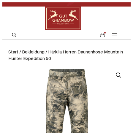
S
0
e
a
Start
/
Bekleidung
/ Härkila Herren Daunenhose Mountain
r
Hunter Expedition 50
c
h