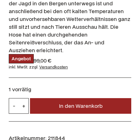
der Jagd in den Bergen unterwegs ist und
anschließend bei den oft kalten Temperaturen
und unvorhersehbaren Wetterverhältnissen ganz
still sitzt und nach Tieren Ausschau hält. Die
Hose hat einen durchgehenden
Seitenreißverschluss, der das An- und
Ausziehen erleichtert.
P
Angebot
U
A
399,00
€
199,00
€
r
r
k
inkl. MwSt.
zzgl.
Versandkosten
o
d
s
t
u
p
u
k
r
e
t
1 vorrätig
i
ü
l
m
n
l
H
A
-
+
In den Warenkorb
g
e
n
ä
g
l
r
r
e
i
P
b
k
o
c
r
i
t
h
e
Artikelnummer:
211844