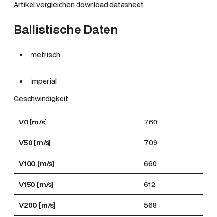
Artikel vergleichen
download datasheet
Ballistische Daten
metrisch
imperial
Geschwindigkeit
V0 [m/s]
760
V50 [m/s]
709
V100 [m/s]
660
V150 [m/s]
612
V200 [m/s]
568