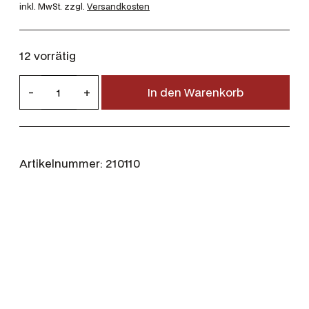
inkl. MwSt.
zzgl.
Versandkosten
12 vorrätig
G
-
+
In den Warenkorb
e
c
o
9
Artikelnummer:
210110
,
3
×
6
2
1
6
,
5