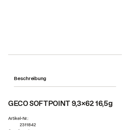
g
/
2
5
5
g
r
T
M
M
Beschreibung
e
n
g
e
GECO SOFTPOINT 9,3×62 16,5g
Artikel-Nr.:
2311842