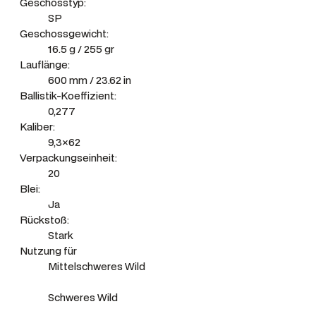
Geschosstyp:
SP
Geschossgewicht:
16.5 g / 255 gr
Lauflänge:
600 mm / 23.62 in
Ballistik-Koeffizient:
0,277
Kaliber:
9,3×62
Verpackungseinheit:
20
Blei:
Ja
Rückstoß:
Stark
Nutzung für
Mittelschweres Wild
Schweres Wild