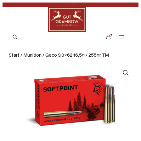
S
0
e
a
Start
/
Munition
/ Geco 9,3×62 16,5g / 255gr TM
r
c
h