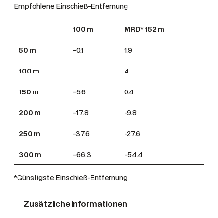
Empfohlene Einschieß-Entfernung
100 m
MRD* 152 m
50 m
-0.1
1.9
100 m
4
150 m
-5.6
0.4
200 m
-17.8
-9.8
250 m
-37.6
-27.6
300 m
-66.3
-54.4
*Günstigste Einschieß-Entfernung
Zusätzliche Informationen