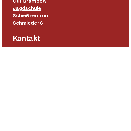
Gut Grambow
Jagdschule
Schießzentrum
Schmiede 16
Kontakt
Gut Grambow Onlineshop
Lange Straße 16
19071 Gut Grambow
Tel.: 0385 64 70 577
E-Mail: fieldsports@gutgrambow.de
Allgemeine Geschäftsbedingungen