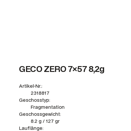
GECO ZERO 7×57 8,2g
Artikel-Nr.:
2318817
Geschosstyp:
Fragmentation
Geschossgewicht:
8.2 g / 127 gr
Lauflänge: