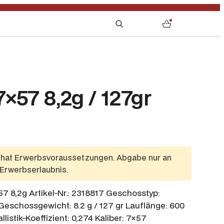
S
0
e
a
r
c
h
×57 8,2g / 127gr
l hat Erwerbsvoraussetzungen. Abgabe nur an
 Erwerbserlaubnis.
 8,2g Artikel-Nr.: 2318817 Geschosstyp:
eschossgewicht: 8.2 g / 127 gr Lauflänge: 600
llistik-Koeffizient: 0,274 Kaliber: 7×57