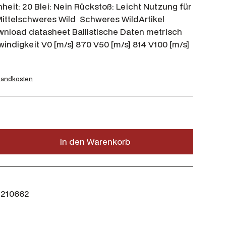
eit: 20 Blei: Nein Rückstoß: Leicht Nutzung für
Mittelschweres Wild Schweres WildArtikel
wnload datasheet Ballistische Daten metrisch
indigkeit V0 [m/s] 870 V50 [m/s] 814 V100 [m/s]
sandkosten
In den Warenkorb
210662