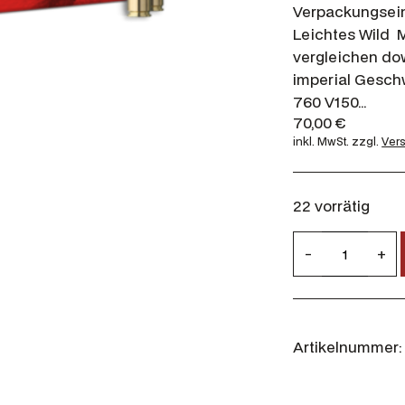
Verpackungseinh
Leichtes Wild 
vergleichen do
imperial Geschw
760 V150…
70,00
€
inkl. MwSt.
zzgl.
Ver
22 vorrätig
G
-
+
e
c
o
7
Artikelnummer:
×
5
7