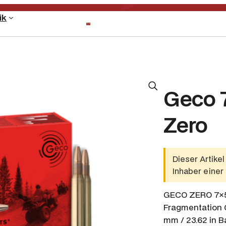
ik
Geco 7
Zero
Dieser Artike
Inhaber einer
GECO ZERO 7×57
Fragmentation G
mm / 23.62 in Ba