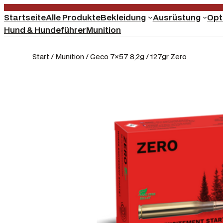
Startseite
Alle Produkte
Bekleidung
Ausrüstung
Opt
Hund & Hundeführer
Munition
Start
/
Munition
/ Geco 7×57 8,2g / 127gr Zero