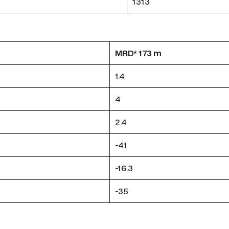
1313
MRD* 173 m
1.4
4
2.4
-4.1
-16.3
-35