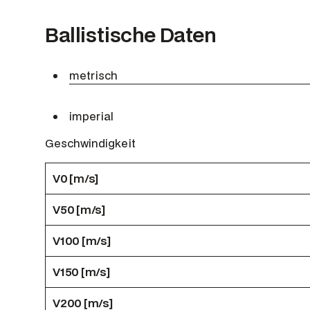
Ballistische Daten
metrisch
imperial
Geschwindigkeit
V0 [m/s]
V50 [m/s]
V100 [m/s]
V150 [m/s]
V200 [m/s]