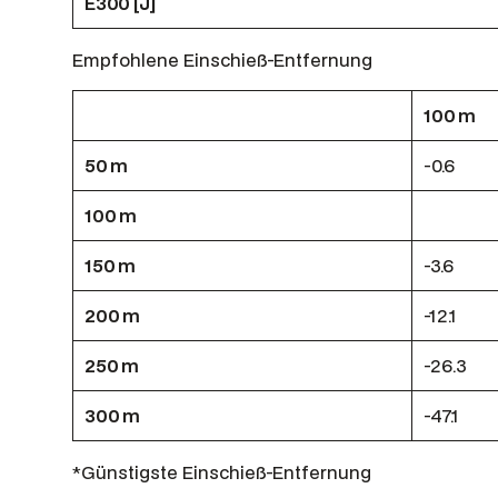
E300 [J]
Empfohlene Einschieß-Entfernung
100 m
50 m
-0.6
100 m
150 m
-3.6
200 m
-12.1
250 m
-26.3
300 m
-47.1
*Günstigste Einschieß-Entfernung