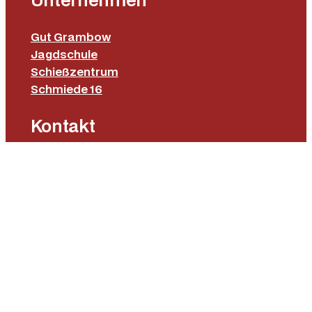
Gut Grambow
Jagdschule
Schießzentrum
Schmiede 16
Kontakt
Gut Grambow Onlineshop
Lange Straße 16
19071 Gut Grambow
Tel.: 0385 64 70 577
E-Mail: fieldsports@gutgrambow.de