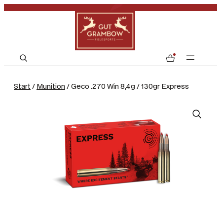
S
0
e
a
Start
/
Munition
/ Geco .270 Win 8,4g / 130gr Express
r
c
h