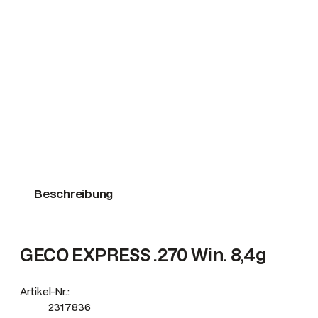
g
/
1
3
0
g
r
E
x
p
Beschreibung
r
e
s
s
GECO EXPRESS .270 Win. 8,4g
M
e
Artikel-Nr.:
n
2317836
g