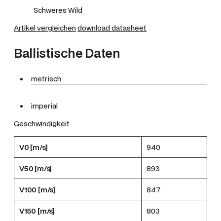
Schweres Wild
Artikel vergleichen
download datasheet
Ballistische Daten
metrisch
imperial
Geschwindigkeit
V0 [m/s]
940
V50 [m/s]
893
V100 [m/s]
847
V150 [m/s]
803