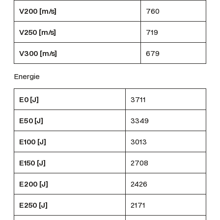
V200 [m/s]
760
V250 [m/s]
719
V300 [m/s]
679
Energie
E0 [J]
3711
E50 [J]
3349
E100 [J]
3013
E150 [J]
2708
E200 [J]
2426
E250 [J]
2171