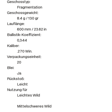
Geschosstyp:
e
Fragmentation
Geschossgewicht:
8.4 g / 130 gr
Lauflänge:
600 mm / 23.62 in
Ballistik-Koeffizient:
0,344
Kaliber:
.270 Win.
Verpackungseinheit:
20
Blei:
Ja
Rückstoß:
Leicht
Nutzung für
Leichtes Wild
Mittelschweres Wild