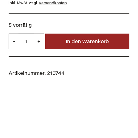
inkl. MwSt.
zzgl.
Versandkosten
5 vorrätig
G
-
+
In den Warenkorb
e
c
o
.
Artikelnummer:
210744
2
7
0
W
i
n
8
,
4