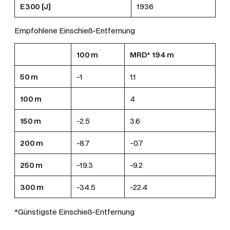
E300 [J]
1936
Empfohlene Einschieß-Entfernung
100 m
MRD* 194 m
50 m
-1
1.1
100 m
4
150 m
-2.5
3.6
200 m
-8.7
-0.7
250 m
-19.3
-9.2
300 m
-34.5
-22.4
*Günstigste Einschieß-Entfernung