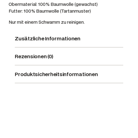
e
Obermaterial: 100% Baumwolle (gewachst)
n
Futter: 100% Baumwolle (Tartanmuster)
g
Nur mit einem Schwamm zu reinigen.
e
Zusätzliche Informationen
Rezensionen (0)
Produktsicherheitsinformationen