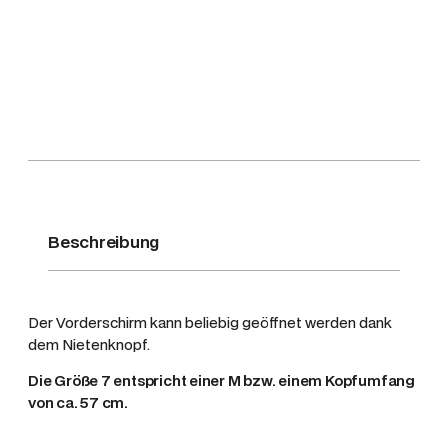
h
s
-
C
a
p
,
F
a
r
Beschreibung
b
e
S
Der Vorderschirm kann beliebig geöffnet werden dank
a
dem Nietenknopf.
g
e
Die Größe 7 entspricht einer M bzw. einem Kopfumfang
7
von ca. 57 cm.
M