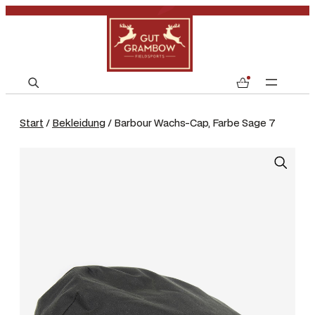
S
0
e
a
Start
/
Bekleidung
/ Barbour Wachs-Cap, Farbe Sage 7
r
c
h