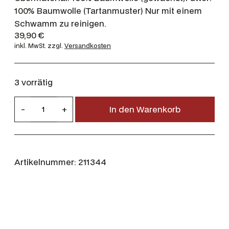
100% Baumwolle (Tartanmuster) Nur mit einem
Schwamm zu reinigen.
39,90
€
inkl. MwSt.
zzgl.
Versandkosten
3 vorrätig
B
-
+
In den Warenkorb
a
r
b
o
Artikelnummer:
211344
u
r
W
a
c