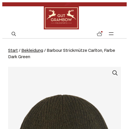
S
0
e
a
Start
/
Bekleidung
/ Barbour Strickmütze Carlton, Farbe
r
Dark Green
c
h