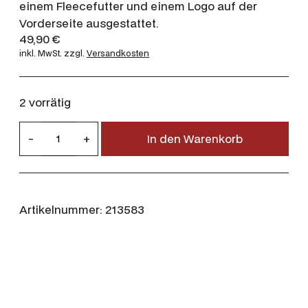
einem Fleecefutter und einem Logo auf der
Vorderseite ausgestattet.
49,90
€
inkl. MwSt.
zzgl.
Versandkosten
2 vorrätig
B
-
+
In den Warenkorb
a
r
b
o
Artikelnummer:
213583
u
r
S
t
r
i