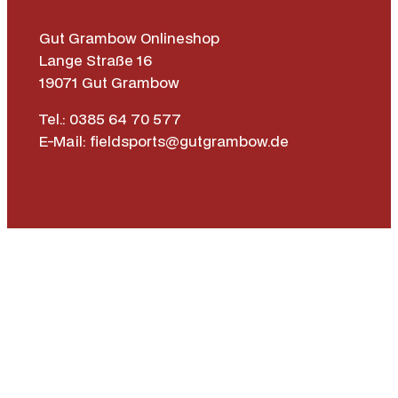
Gut Grambow Onlineshop
Lange Straße 16
19071 Gut Grambow
Tel.: 0385 64 70 577
E-Mail: fieldsports@gutgrambow.de
Allgemeine Geschäftsbedingungen
Versand & Lieferung
Zahlungsweisen
Widerrufsrecht
Vertrag widerrufen
Instagr
Face
|