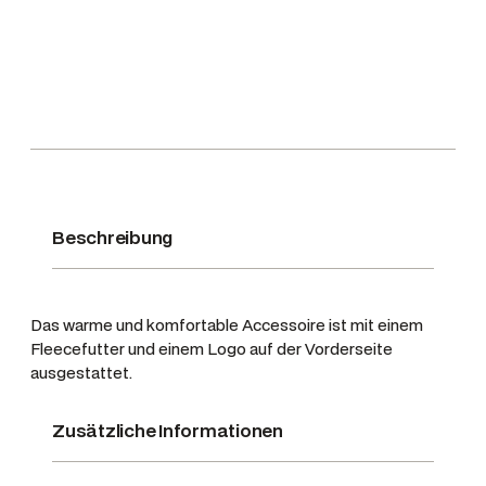
c
k
m
ü
t
z
e
C
a
Beschreibung
r
l
t
Das warme und komfortable Accessoire ist mit einem
o
Fleecefutter und einem Logo auf der Vorderseite
n
ausgestattet.
,
F
Zusätzliche Informationen
a
r