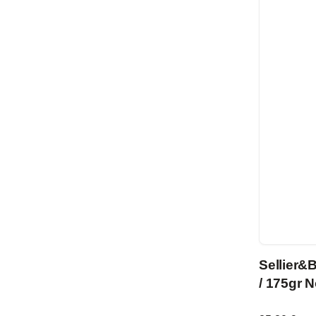
Sellier&
/ 175gr N