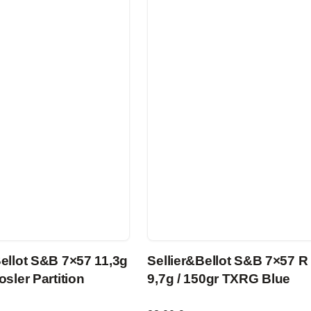
Bellot S&B 7×57 11,3g
Sellier&Bellot S&B 7×57 R
osler Partition
9,7g / 150gr TXRG Blue