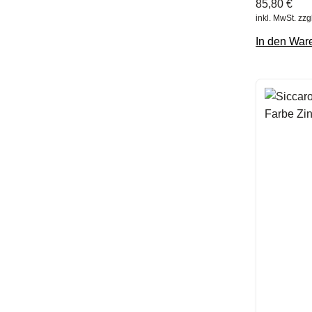
85,80
€
inkl. MwSt.
zzg
In den War