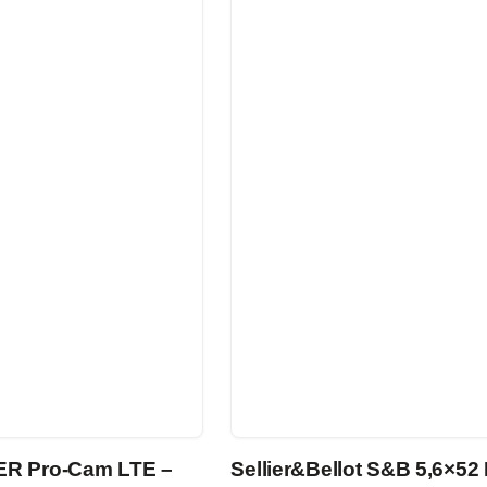
ER Pro-Cam LTE –
Sellier&Bellot S&B 5,6×52