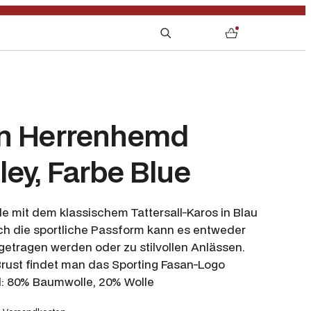
S
0
e
a
r
c
h
n Herrenhemd
ey, Farbe Blue
 mit dem klassischem Tattersall-Karos in Blau
ch die sportliche Passform kann es entweder
etragen werden oder zu stilvollen Anlässen.
Brust findet man das Sporting Fasan-Logo
l: 80% Baumwolle, 20% Wolle