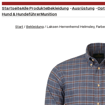
Startseite
Alle Produkte
Bekleidung
Ausrüstung
Opt
Hund & Hundeführer
Munition
Start
/
Bekleidung
/ Laksen Herrenhemd Helmsley, Farbe