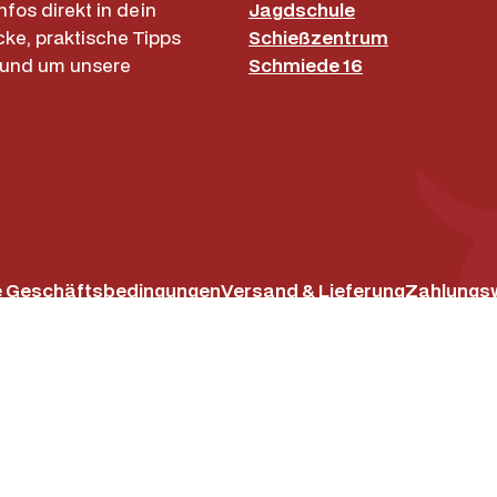
nfos direkt in dein
Jagdschule
cke, praktische Tipps
Schießzentrum
rund um unsere
Schmiede 16
e Geschäftsbedingungen
Versand & Lieferung
Zahlungs
Instagram
Facebo
|
Impress