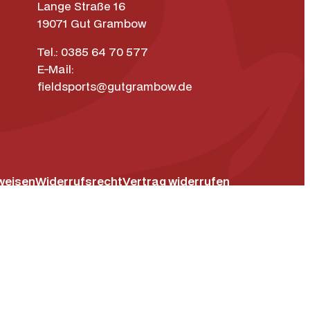
Lange Straße 16
19071 Gut Grambow
Tel.: 0385 64 70 577
E-Mail:
fieldsports@gutgrambow.de
weisen
Widerrufsrecht
Vertrag widerrufen
ok
um
Datenschutz­erklärung
Barrierefreiheit