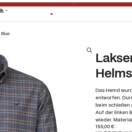
ik
 Blue
Lakse
Helmsl
Das Hemd wurde
entworfen. Dur
beim schießen g
Auf der linken 
wieder. Materia
155,00
€