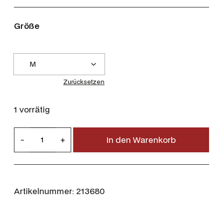
Größe
Zurücksetzen
1 vorrätig
L
-
+
In den Warenkorb
a
k
s
e
Artikelnummer:
213680
n
D
a