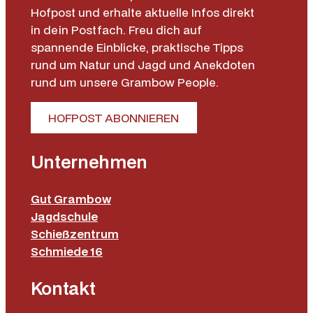
Hofpost und erhalte aktuelle Infos direkt
b
in dein Postfach. Freu dich auf
e
spannende Einblicke, praktische Tipps
B
rund um Natur und Jagd und Anekdoten
u
rund um unsere Grambow People.
r
g
HOFPOST ABONNIEREN
u
n
d
Unternehmen
y
M
Gut Grambow
e
Jagdschule
n
Schießzentrum
g
Schmiede 16
e
Kontakt