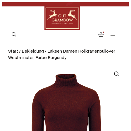
S
0
e
a
Start
/
Bekleidung
/ Laksen Damen Rollkragenpullover
r
Westminster, Farbe Burgundy
c
h