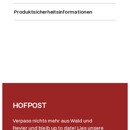
v
Produktsicherheitsinformationen
e
r
W
e
s
t
m
i
n
s
t
e
r
HOFPOST
,
F
Verpass nichts mehr aus Wald und
a
Revier und bleib up to date! Lies unsere
r