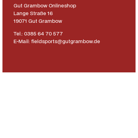
Gut Grambow Onlineshop
Lange Straße 16
19071 Gut Grambow
Tel.: 0385 64 70 577
E-Mail: fieldsports@gutgrambow.de
Allgemeine Geschäftsbedingungen
Versand & Lieferung
Zahlungsweisen
Widerrufsrecht
Vertrag widerrufen
Instagr
Face
|
Impressum
Datenschutz­erklärung