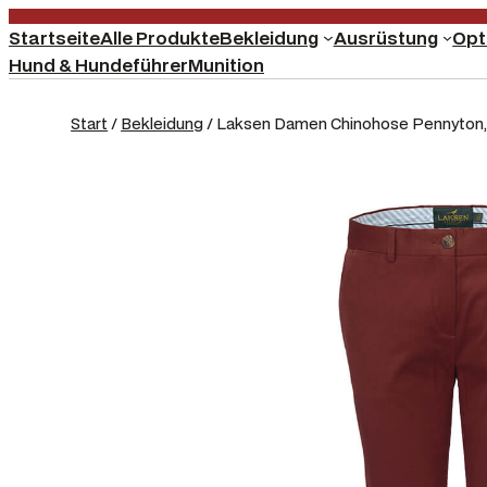
Startseite
Alle Produkte
Bekleidung
Ausrüstung
Opt
Hund & Hundeführer
Munition
Start
/
Bekleidung
/ Laksen Damen Chinohose Pennyton,