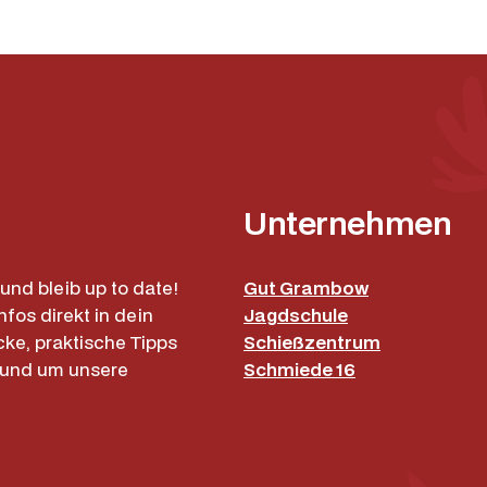
W
i
n
e
M
e
n
g
Unternehmen
e
und bleib up to date!
Gut Grambow
nfos direkt in dein
Jagdschule
cke, praktische Tipps
Schießzentrum
rund um unsere
Schmiede 16