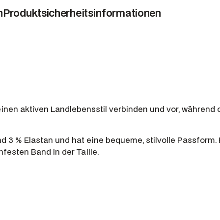
h
n
Produktsicherheitsinformationen
o
s
e
P
e
n
n
y
einen aktiven Landlebensstil verbinden und vor, während 
t
o
n
3 % Elastan und hat eine bequeme, stilvolle Passform. H
,
esten Band in der Taille.
F
a
r
b
e