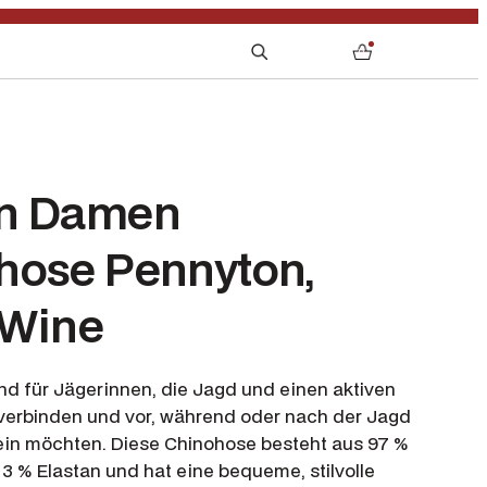
S
0
e
a
r
c
h
n Damen
hose Pennyton,
 Wine
nd für Jägerinnen, die Jagd und einen aktiven
 verbinden und vor, während oder nach der Jagd
sein möchten. Diese Chinohose besteht aus 97 %
 % Elastan und hat eine bequeme, stilvolle