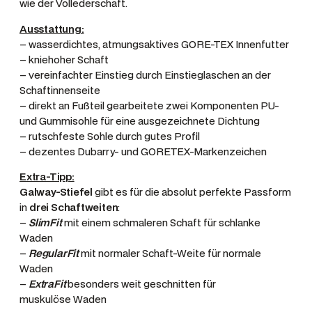
wie der Vollederschaft.
y
Ausstattung:
M
– wasserdichtes, atmungsaktives GORE-TEX Innenfutter
e
– kniehoher Schaft
n
– vereinfachter Einstieg durch Einstieglaschen an der
g
Schaftinnenseite
e
– direkt an Fußteil gearbeitete zwei Komponenten PU-
und Gummisohle für eine ausgezeichnete Dichtung
– rutschfeste Sohle durch gutes Profil
– dezentes Dubarry- und GORETEX-Markenzeichen
Extra-Tipp:
Galway-Stiefel
gibt es für die absolut perfekte Passform
in
drei Schaftweiten
:
–
SlimFit
mit einem schmaleren Schaft für schlanke
Waden
–
RegularFit
mit normaler Schaft-Weite für normale
Waden
–
ExtraFit
besonders weit geschnitten für
muskulöse Waden