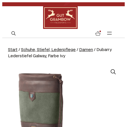
S
0
e
a
Start
/
Schuhe, Stiefel, Lederpflege
/
Damen
/ Dubarry
r
Lederstiefel Galway, Farbe Ivy
c
h