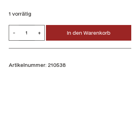
1 vorrätig
D
-
+
In den Warenkorb
u
b
a
r
Artikelnummer:
210538
r
y
L
e
d
e
r
s
t
i