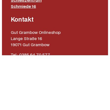
Schießzentrum
Schmiede 16
Kontakt
Gut Grambow Onlineshop
Lange Straße 16
19071 Gut Grambow
Tel.: 0385 64 70 577
E-Mail: fieldsports@gutgrambow.de
Allgemeine Geschäftsbedingungen
Versand & Lieferung
Zahlungsweisen
Widerrufsrecht
Vertrag widerrufen