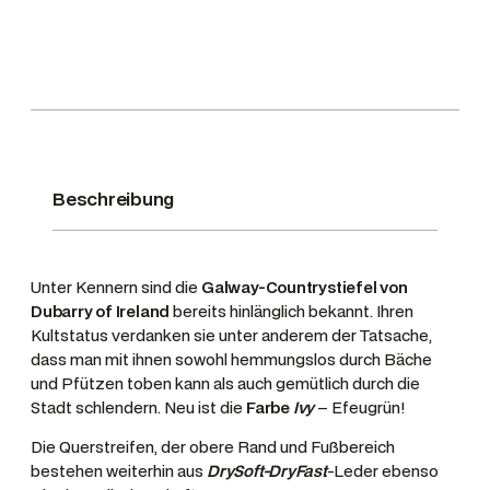
e
f
e
l
G
a
l
Beschreibung
w
a
y
Unter Kennern sind die
Galway-Countrystiefel von
,
Dubarry of Ireland
bereits hinlänglich bekannt. Ihren
F
Kultstatus verdanken sie unter anderem der Tatsache,
a
dass man mit ihnen sowohl hemmungslos durch Bäche
r
und Pfützen toben kann als auch gemütlich durch die
b
Stadt schlendern. Neu ist die
Farbe
Ivy
– Efeugrün!
e
Die Querstreifen, der obere Rand und Fußbereich
I
bestehen weiterhin aus
DrySoft-DryFast
-Leder ebenso
v