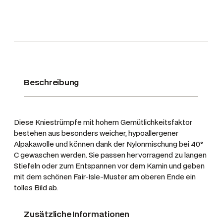
ü
m
p
f
e
R
o
Beschreibung
l
e
s
Diese Kniestrümpfe mit hohem Gemütlichkeitsfaktor
t
bestehen aus besonders weicher, hypoallergener
o
Alpakawolle und können dank der Nylonmischung bei 40°
w
C gewaschen werden. Sie passen hervorragend zu langen
n
Stiefeln oder zum Entspannen vor dem Kamin und geben
mit dem schönen Fair-Isle-Muster am oberen Ende ein
,
tolles Bild ab.
F
a
Zusätzliche Informationen
r