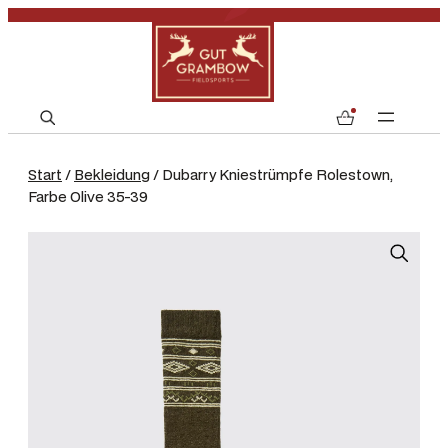
S
0
e
a
Start
/
Bekleidung
/ Dubarry Kniestrümpfe Rolestown,
r
Farbe Olive 35-39
c
h