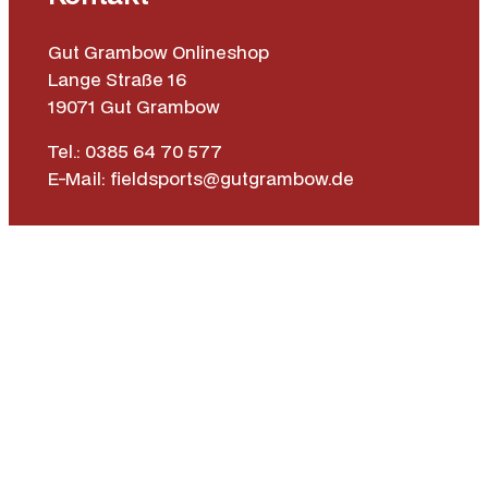
Gut Grambow Onlineshop
Lange Straße 16
19071 Gut Grambow
Tel.: 0385 64 70 577
E-Mail: fieldsports@gutgrambow.de
Allgemeine Geschäftsbedingungen
Versand & Lieferung
Zahlungsweisen
Widerrufsrecht
Vertrag widerrufen
Instagr
Face
|