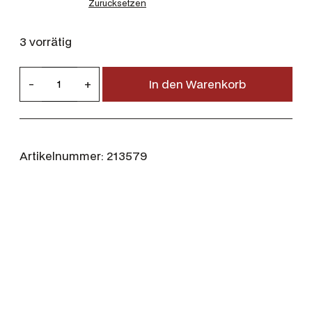
Zurücksetzen
3 vorrätig
D
-
+
In den Warenkorb
u
b
a
r
Artikelnummer:
213579
r
y
K
n
i
e
s
t
r