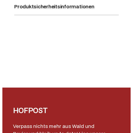
h
Produktsicherheitsinformationen
a
k
i
M
e
n
g
e
HOFPOST
Verpass nichts mehr aus Wald und