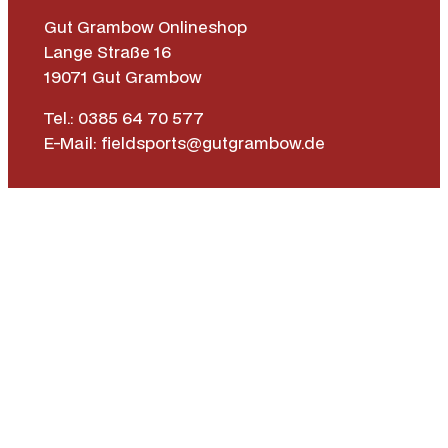
Gut Grambow Onlineshop
Lange Straße 16
19071 Gut Grambow
Tel.: 0385 64 70 577
E-Mail: fieldsports@gutgrambow.de
Allgemeine Geschäftsbedingungen
Versand & Lieferung
Zahlungsweisen
Widerrufsrecht
Vertrag widerrufen
Instagr
Face
|
Impressum
Datenschutz­erklärung