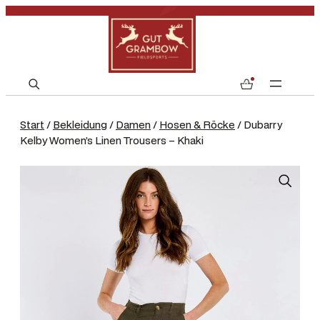
S
0
e
a
Start
/
Bekleidung
/
Damen
/
Hosen & Röcke
/ Dubarry
r
Kelby Women’s Linen Trousers – Khaki
c
h