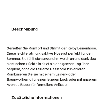
n
’
s
L
i
Beschreibung
n
e
n
Genießen Sie Komfort und Stil mit der Kelby Leinenhose.
T
Diese leichte, atmungsaktive Hose ist perfekt für den
r
Sommer. Sie fühlt sich angenehm weich an und dank des
o
elastischen Rückteils sitzt sie den ganzen Tag über
bequem, ohne die taillierte Passform zu verlieren.
u
Kombinieren Sie sie mit einem Leinen- oder
s
Baumwollhemd für einen legeren Look oder mit unserem
e
Avonlea Blaser für formellere Anlässe.
r
s
Zusätzliche Informationen
–
K