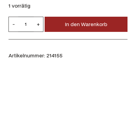
1 vorrätig
D
-
+
In den Warenkorb
u
b
a
r
Artikelnummer:
214155
r
y
K
e
l
b
y
W
o
m
e