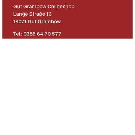
Gut Grambow Onlineshop
Lange Straße 16
19071 Gut Grambow
Tel.: 0385 64 70 577
E-Mail: fieldsports@gutgrambow.de
Allgemeine Geschäftsbedingungen
Versand & Lieferung
Zahlungsweisen
Widerrufsrecht
Vertrag widerrufen
Instagr
Face
|
Impressum
Datenschutz­erklärung