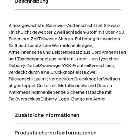
Beschreibung
k
i
W
4,5oz gewachste Baumwoll-Außen­schicht mit Silkwax-
a
FinishDicht gewebter Zweifachfaden-Stoff mit über 450
c
Fäden pro ZollTeilweise Sherpa-Fütterung für weichen
h
Griff und zusätzliche WärmeInnenkragen,
s
Ärmelinnenseite und Leistenbesatz aus CordKragensteg
und Taschenpaspel aus echtem Leder – ein typisches
j
Dubarry-DetailZweiwege-YKK-Frontreißverschluss,
a
verdeckt durch eine DruckknopfleisteZwei
c
Rückenschlitze mit verdeckten DruckknöpfenVielfach
k
abgestepper Gürtel mit Metallschnalle und Ösen in
e
AntikmessingInnenliegende Sicherheitstasche mit
M
ReißverschlussDubarry-Logo-Badge am Ärmel
e
n
Zusätzliche Informationen
g
e
Produktsicherheitsinformationen