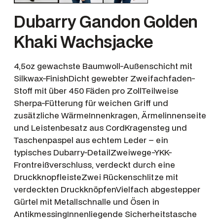
Dubarry Gandon Golden
Khaki Wachsjacke
4,5oz gewachste Baumwoll-Außen­schicht mit
Silkwax-FinishDicht gewebter Zweifachfaden-
Stoff mit über 450 Fäden pro ZollTeilweise
Sherpa-Fütterung für weichen Griff und
zusätzliche WärmeInnenkragen, Ärmelinnenseite
und Leistenbesatz aus CordKragensteg und
Taschenpaspel aus echtem Leder – ein
typisches Dubarry-DetailZweiwege-YKK-
Frontreißverschluss, verdeckt durch eine
DruckknopfleisteZwei Rückenschlitze mit
verdeckten DruckknöpfenVielfach abgestepper
Gürtel mit Metallschnalle und Ösen in
AntikmessingInnenliegende Sicherheitstasche