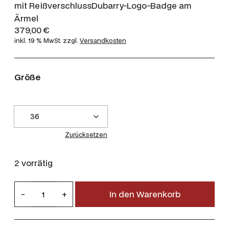
mit ReißverschlussDubarry-Logo-Badge am
Ärmel
379,00
€
inkl. 19 % MwSt.
zzgl.
Versandkosten
Größe
Zurücksetzen
2 vorrätig
D
-
+
In den Warenkorb
u
b
a