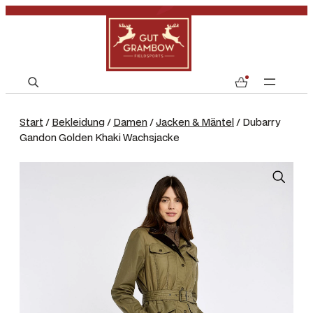
S
0
e
a
Start
/
Bekleidung
/
Damen
/
Jacken & Mäntel
/ Dubarry
r
Gandon Golden Khaki Wachsjacke
c
h