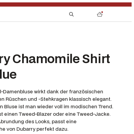
S
0
e
a
r
c
h
ry Chamomile Shirt
lue
l-Damenbluse wirkt dank der französischen
en Rüschen und -Stehkragen klassisch elegant.
en Bluse ist man wieder voll im modischen Trend.
t einen Tweed-Blazer oder eine Tweed-Jacke.
Abrundung des Looks, passt eine
e von Dubarry perfekt dazu.