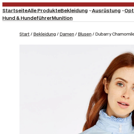
Startseite
Alle Produkte
Bekleidung
Ausrüstung
Opt
Hund & Hundeführer
Munition
Start
/
Bekleidung
/
Damen
/
Blusen
/ Dubarry Chamomile 