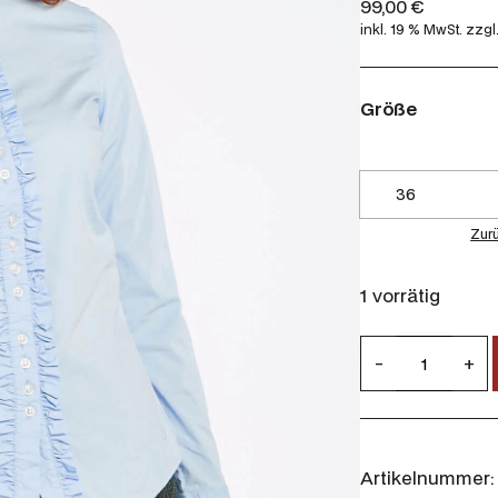
99,00
€
inkl. 19 % MwSt.
zzgl
Größe
Zur
1 vorrätig
D
-
+
u
b
a
r
Artikelnummer:
r