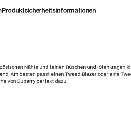
e
n
Produktsicherheitsinformationen
B
l
u
e
M
e
n
g
zösischen Nähte und feinen Rüschen und -Stehkragen kla
e
Trend. Am besten passt einen Tweed-Blazer oder eine Twe
he von Dubarry perfekt dazu.