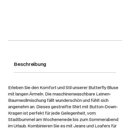
r
f
l
y
W
o
m
e
n
Beschreibung
’
s
L
Erleben Sie den Komfort und Stil unserer Butterfly Bluse
o
mit langen Ärmeln. Die maschinenwaschbare Leinen-
n
Baumwollmischung fällt wunderschön und fühlt sich
g
angenehm an. Dieses gestreifte Shirt mit Button-Down-
S
Kragen ist perfekt für jede Gelegenheit, vom
l
Stadtbummel am Wochenenede bis zum Sommerabend
e
im Urlaub. Kombinieren Sie es mit Jeans und Loafers für