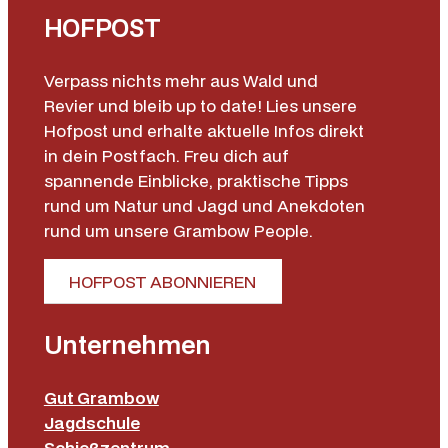
i
HOFPOST
M
e
Verpass nichts mehr aus Wald und
n
Revier und bleib up to date! Lies unsere
g
Hofpost und erhalte aktuelle Infos direkt
e
in dein Postfach. Freu dich auf
spannende Einblicke, praktische Tipps
rund um Natur und Jagd und Anekdoten
rund um unsere Grambow People.
HOFPOST ABONNIEREN
Unternehmen
Gut Grambow
Jagdschule
Schießzentrum