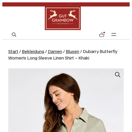
S
0
e
a
Start
/
Bekleidung
/
Damen
/
Blusen
/ Dubarry Butterfly
r
Women’s Long Sleeve Linen Shirt – Khaki
c
h