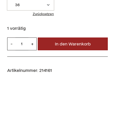
Zurücksetzen
1 vorrätig
D
-
+
In den Warenkorb
u
b
a
r
Artikelnummer:
214161
r
y
B
u
t
t
e