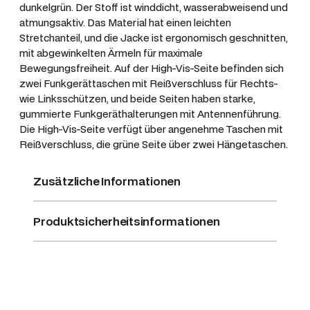
dunkelgrün. Der Stoff ist winddicht, wasserabweisend und
s
atmungsaktiv. Das Material hat einen leichten
t
Stretchanteil, und die Jacke ist ergonomisch geschnitten,
M
mit abgewinkelten Ärmeln für maximale
e
Bewegungsfreiheit. Auf der High-Vis-Seite befinden sich
n
zwei Funkgerättaschen mit Reißverschluss für Rechts-
g
wie Linksschützen, und beide Seiten haben starke,
e
gummierte Funkgeräthalterungen mit Antennenführung.
Die High-Vis-Seite verfügt über angenehme Taschen mit
Reißverschluss, die grüne Seite über zwei Hängetaschen.
Zusätzliche Informationen
Produktsicherheitsinformationen