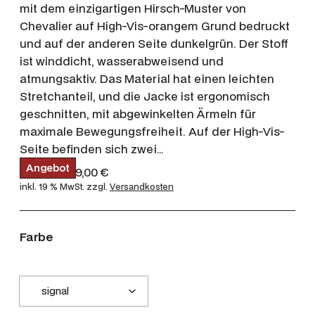
mit dem einzigartigen Hirsch-Muster von
Chevalier auf High-Vis-orangem Grund bedruckt
und auf der anderen Seite dunkelgrün. Der Stoff
ist winddicht, wasserabweisend und
atmungsaktiv. Das Material hat einen leichten
Stretchanteil, und die Jacke ist ergonomisch
geschnitten, mit abgewinkelten Ärmeln für
maximale Bewegungsfreiheit. Auf der High-Vis-
Seite befinden sich zwei…
P
Angebot
U
A
199,00
€
99,00
€
r
r
k
inkl. 19 % MwSt.
zzgl.
Versandkosten
o
s
d
t
u
p
u
k
r
e
t
Farbe
i
ü
l
m
n
l
A
g
e
n
g
l
r
e
i
P
b