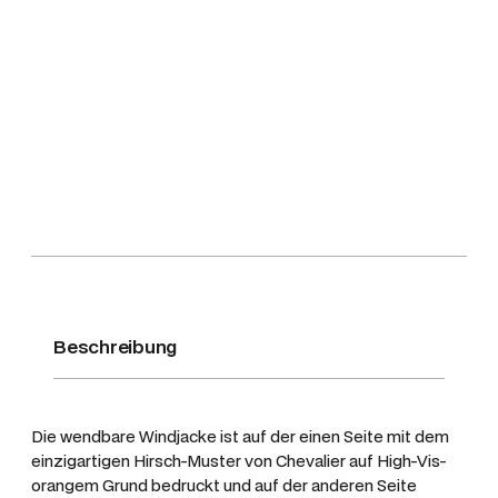
€
H
e
r
r
e
n
W
e
n
d
e
j
Beschreibung
a
c
k
e
Die wendbare Windjacke ist auf der einen Seite mit dem
M
einzigartigen Hirsch-Muster von Chevalier auf High-Vis-
i
orangem Grund bedruckt und auf der anderen Seite