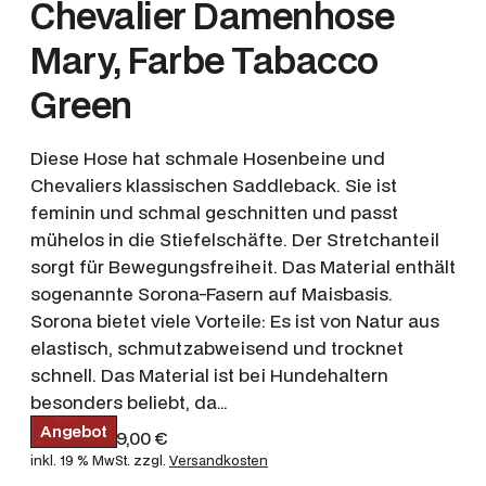
Chevalier Damenhose
Mary, Farbe Tabacco
Green
Diese Hose hat schmale Hosenbeine und
Chevaliers klassischen Saddleback. Sie ist
feminin und schmal geschnitten und passt
mühelos in die Stiefelschäfte. Der Stretchanteil
sorgt für Bewegungsfreiheit. Das Material enthält
sogenannte Sorona-Fasern auf Maisbasis.
Sorona bietet viele Vorteile: Es ist von Natur aus
elastisch, schmutzabweisend und trocknet
schnell. Das Material ist bei Hundehaltern
besonders beliebt, da…
P
Angebot
U
A
129,00
€
69,00
€
r
r
k
inkl. 19 % MwSt.
zzgl.
Versandkosten
o
s
d
t