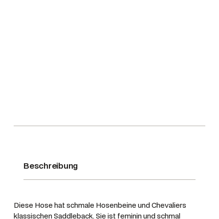
1
r
2
€
D
9
.
a
,
m
0
e
0
n
h
€
o
s
e
M
a
r
Beschreibung
y
,
F
a
Diese Hose hat schmale Hosenbeine und Chevaliers
r
klassischen Saddleback. Sie ist feminin und schmal