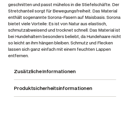
geschnitten und passt mühelos in die Stiefelschäfte. Der
b
Stretchanteil sorgt für Bewegungsfreiheit. Das Material
e
enthält sogenannte Sorona-Fasern auf Maisbasis. Sorona
T
bietet viele Vorteile: Es ist von Natur aus elastisch,
a
schmutzabweisend und trocknet schnell. Das Material ist
b
bei Hundehaltern besonders beliebt, da Hundehaare nicht
a
so leicht an ihm hängen bleiben. Schmutz und Flecken
c
lassen sich ganz einfach mit einem feuchten Lappen
c
entfernen.
o
G
Zusätzliche Informationen
r
e
Produktsicherheitsinformationen
e
n
M
e
n
g