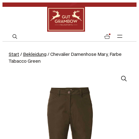
S
0
e
a
Start
/
Bekleidung
/ Chevalier Damenhose Mary, Farbe
r
Tabacco Green
c
h