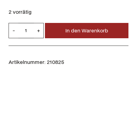
2 vorrätig
B
-
+
In den Warenkorb
a
r
b
o
Artikelnummer:
210825
u
r
H
u
n
d
e
b
e
t