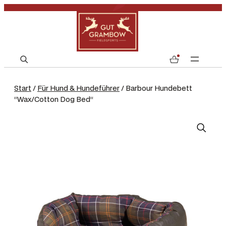
S
0
e
a
Start
/
Für Hund & Hundeführer
/ Barbour Hundebett
r
“Wax/Cotton Dog Bed“
c
h