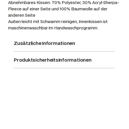
Abnehmbares Kissen: 70% Polyester, 30% Acryl-Sherpa-
d
Fleece auf einer Seite und 100% Baumwolle auf der
'
anderen Seite
'
Außen leicht mit Schwamm reinigen, Innenkissen ist
M
maschinenwaschbar im Handwaschprogramm.
e
n
Zusätzliche Informationen
g
e
Produktsicherheitsinformationen