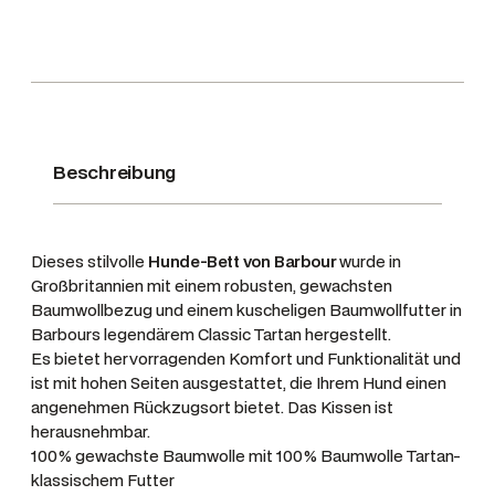
t
'
'
W
a
x
Beschreibung
/
C
o
Dieses stilvolle
Hunde-Bett von Barbour
wurde in
t
Großbritannien mit einem robusten, gewachsten
t
Baumwollbezug und einem kuscheligen Baumwollfutter in
o
Barbours legendärem Classic Tartan hergestellt.
n
Es bietet hervorragenden Komfort und Funktionalität und
D
ist mit hohen Seiten ausgestattet, die Ihrem Hund einen
o
angenehmen Rückzugsort bietet. Das Kissen ist
g
herausnehmbar.
100% gewachste Baumwolle mit 100% Baumwolle Tartan-
B
klassischem Futter
e