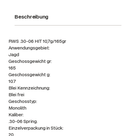
g
r
Beschreibung
H
I
T
RWS .30-06 HIT 10,7g/165gr
S
Anwendungsgebiet:
h
Jagd
o
Geschossgewicht gr:
r
165
t
Geschossgewicht g:
10.7
R
Blei Kennzeichnung:
i
Blei frei
f
Geschosstyp:
l
Monolith
e
Kaliber:
M
.30-06 Spring.
e
Einzelverpackung in Stück:
20
n