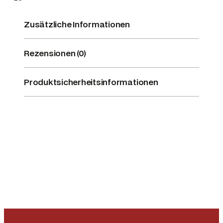
g
e
Zusätzliche Informationen
Rezensionen (0)
Produktsicherheitsinformationen