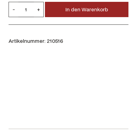
R
-
+
In den Warenkorb
W
S
.
3
Artikelnummer:
210516
0
-
0
6
1
0
,
7
g
/
1
6
5