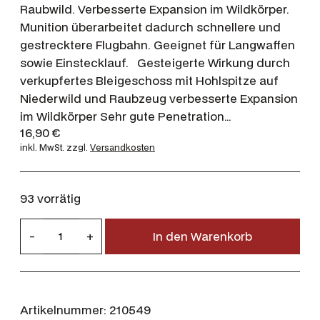
Raubwild. Verbesserte Expansion im Wildkörper.
Munition überarbeitet dadurch schnellere und
gestrecktere Flugbahn. Geeignet für Langwaffen
sowie Einstecklauf. Gesteigerte Wirkung durch
verkupfertes Bleigeschoss mit Hohlspitze auf
Niederwild und Raubzeug verbesserte Expansion
im Wildkörper Sehr gute Penetration…
16,90
€
inkl. MwSt.
zzgl.
Versandkosten
93 vorrätig
R
-
+
In den Warenkorb
W
S
.
2
Artikelnummer:
210549
2