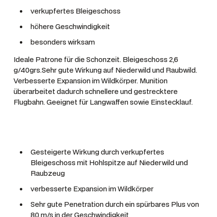
n
verkupfertes Bleigeschoss
g
höhere Geschwindigkeit
e
besonders wirksam
Ideale Patrone für die Schonzeit. Bleigeschoss 2,6
g/40grs.Sehr gute Wirkung auf Niederwild und Raubwild.
Verbesserte Expansion im Wildkörper. Munition
überarbeitet dadurch schnellere und gestrecktere
Flugbahn. Geeignet für Langwaffen sowie Einstecklauf.
Gesteigerte Wirkung durch verkupfertes
Bleigeschoss mit Hohlspitze auf Niederwild und
Raubzeug
verbesserte Expansion im Wildkörper
Sehr gute Penetration durch ein spürbares Plus von
80 m/s in der Geschwindigkeit