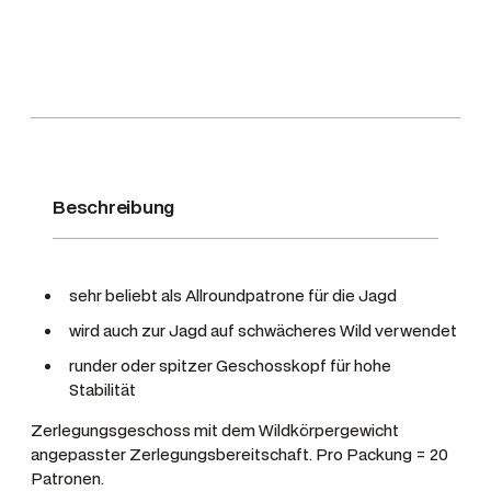
/
5
0
g
r
T
M
Beschreibung
S
M
e
sehr beliebt als Allroundpatrone für die Jagd
n
g
wird auch zur Jagd auf schwächeres Wild verwendet
e
runder oder spitzer Geschosskopf für hohe
Stabilität
Zerlegungsgeschoss mit dem Wildkörpergewicht
angepasster Zerlegungsbereitschaft. Pro Packung = 20
Patronen.