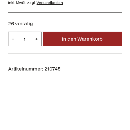
inkl. MwSt.
zzgl.
Versandkosten
26 vorrätig
R
-
+
In den Warenkorb
W
S
.
2
Artikelnummer:
210745
2
2
R
e
m
3
,
2
g