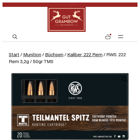
S
0
e
a
Start
/
Munition
/
Büchsen
/
Kaliber .222 Rem
/ RWS .222
r
Rem 3,2g / 50gr TMS
c
h