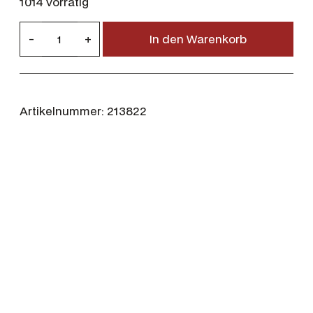
1014 vorrätig
G
-
+
In den Warenkorb
E
C
O
.
Artikelnummer:
213822
2
2
3
R
e
m
.
T
A
R
G
E