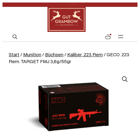
S
0
e
a
Start
/
Munition
/
Büchsen
/
Kaliber .223 Rem
/ GECO .223
r
Rem. TARGET FMJ 3,6g/55gr
c
h