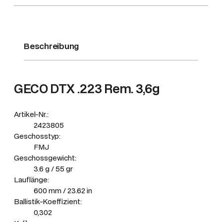
T
F
M
Beschreibung
J
3
,
6
GECO DTX .223 Rem. 3,6g
g
/
Artikel-Nr.:
5
2423805
5
Geschosstyp:
g
FMJ
r
Geschossgewicht:
3.6 g / 55 gr
M
Lauflänge:
e
600 mm / 23.62 in
n
Ballistik-Koeffizient:
g
0,302
e